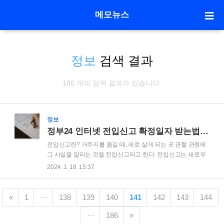
메모뉴스
정보
검색 결과
186 개의 검색 결과가 있습니다.
정보
정부24 인터넷 전입신고 확정일자 받는법과 필요서류 알아보기
전입신고란? 거주지를 옮길 때, 새로 살게 되는 곳 관할 관청에
그 사실을 알리는 것을 전입신고라고 한다. 전입신고는 새로우
거주지로 이사한 날로부터 14일 이내에 해당 거주지의 시장·군
2024. 1. 18. 15:37
수 또는 구청장에게 신고해야한다. 전입신고는 집주인에게 임
차권을 주장할 수 있는 대항력을 주게 되고 보증금을 지킬 수 있
는 최소한의 안전장치이다. 전입신고를 한 다음날 0시부터 효력
«
1
···
138
139
140
141
142
143
144
이 발생하기 때문에 귀찮더라도 바로 신청하는 것이 좋다. 전입
신고를 14일 이내에 하지 않는다면 5만원 이내의 과태료를 물
···
186
»