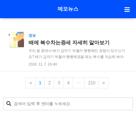
메모뉴스
정보
배에 복수차는증세 자세히 알아보기
우리 몸 중에서 배가 갑자기 부풀어 빵빵해진 경험이 있으신가
요? 배가 갑자기 부풀어 빵빵해졌을 때는 복수를 의심해 봐야
합니다. 복수는 말 그대로 배에 물이 차는 것을 의미하는데, 복
2024. 11. 7. 16:40
수의 양이 갑자기 2L 가까이 늘어나면 복수가 찼다고 얘기합니
다.그렇다면 왜 이렇게 배에 복수가 차게 되는 걸까요? 배에 복
수가 차는 원인과 증상, 치료방법에 대해서 자세히 알아보도록
«
1
2
3
4
···
210
»
합시다. 배에 복수차는증세 원인복수가 차는 증세의 원인 중 약
85%는 간경변증의 합병증으로 인해 발생하게 됩니다.그렇다면
간경변증은 어떻게 발생하는 걸까요? 간경병증은 장기간 음주,
지방간, 만성 B형 또는 C형 간염 등의 다양한 질환들로 인해 만
성적인 경과로 발생할 수 있습니다. 간경변증이 진행되면 간에
서 알부민을 포함한 단백질을 만드는 기..