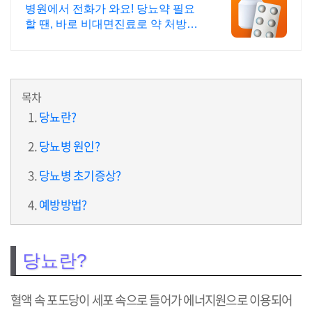
다운로드 800만 돌파!
병원에서 전화가 와요! 당뇨약 필요
할 땐, 바로 비대면진료로 약 처방받
으세요!
목차
당뇨란?
당뇨병 원인?
당뇨병 초기증상?
예방방법?
당뇨란?
혈액 속 포도당이 세포 속으로 들어가 에너지원으로 이용되어